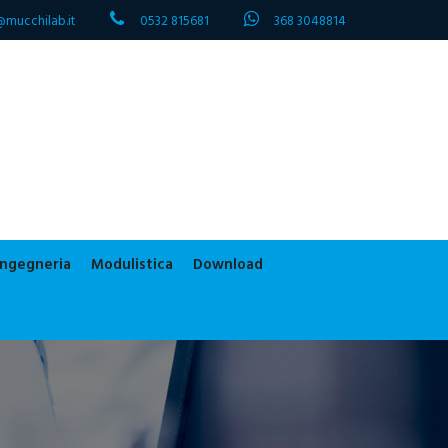
@mucchilab.it
0532 815681
368 3048814
 ingegneria
Modulistica
Download