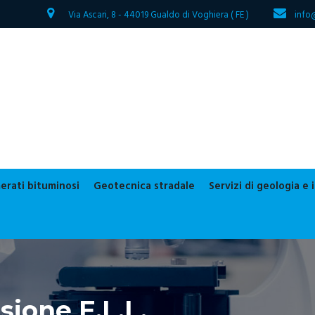
Via Ascari, 8 - 44019 Gualdo di Voghiera ( FE )
info
erati bituminosi
Geotecnica stradale
Servizi di geologia e
ione E.L.L.