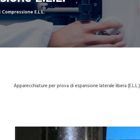
 Compressione E.L.L.
Apparecchiature per prova di espansione laterale libera (E.L.L.)