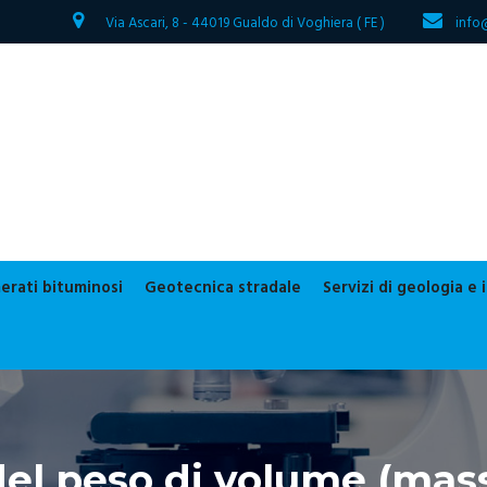
Via Ascari, 8 - 44019 Gualdo di Voghiera ( FE )
info
erati bituminosi
Geotecnica stradale
Servizi di geologia e
el peso di volume (mas