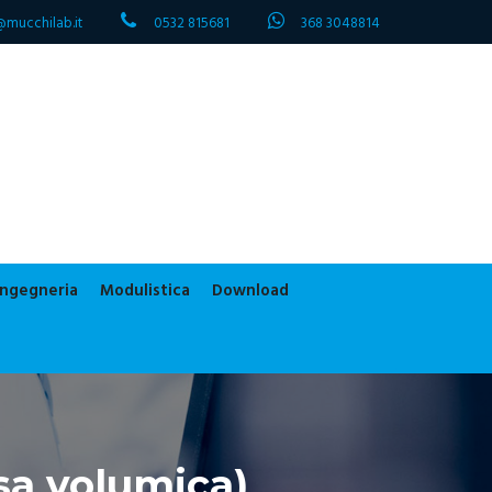
@mucchilab.it
0532 815681
368 3048814
 ingegneria
Modulistica
Download
sa volumica)