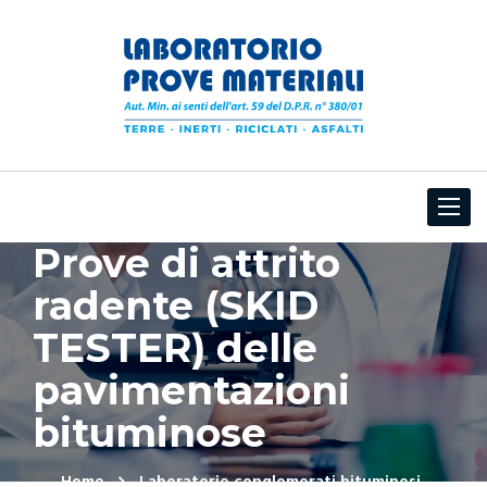
Toggle
navigat
Prove di attrito
radente (SKID
TESTER) delle
pavimentazioni
bituminose
Home
Laboratorio conglomerati bituminosi